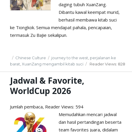
daging tubuh XuanZang.
Dibantu kawal keempat murid,
berhasil membawa kitab suci
ke Tiongkok. Semua mendapat pahala, pencapaian,
termasuk Zu BaJie sekalipun.
Posted
Categories
Tags
Chinese Culture
journey to the west
,
perjalanan ke
on
barat
,
XuanZang mengambil kitab suci
Reader
Views: 828
Jadwal & Favorite,
WorldCup 2026
Jumlah pembaca, Reader
Views: 594
Memudahkan mencari jadwal
dan hasil pertandingan beserta
team favorites juara, didalam