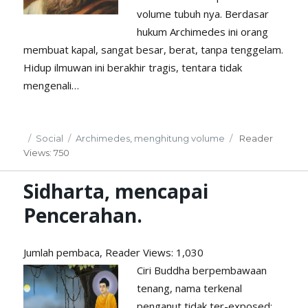
volume tubuh nya. Berdasar
hukum Archimedes ini orang
membuat kapal, sangat besar, berat, tanpa tenggelam.
Hidup ilmuwan ini berakhir tragis, tentara tidak
mengenali…
Posted
Categories
Tags
Social
Archimedes
,
menghitung volume
Reader
on
Views: 750
Sidharta, mencapai
Pencerahan.
Jumlah pembaca, Reader
Views: 1,030
Ciri Buddha berpembawaan
tenang, nama terkenal
penganut tidak ter-exposed;