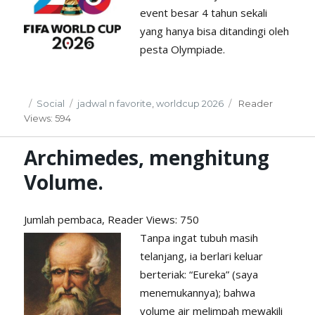
event besar 4 tahun sekali
yang hanya bisa ditandingi oleh
pesta Olympiade.
Posted
Categories
Tags
Social
jadwal n favorite
,
worldcup 2026
Reader
on
Views: 594
Archimedes, menghitung
Volume.
Jumlah pembaca, Reader
Views: 750
Tanpa ingat tubuh masih
telanjang, ia berlari keluar
berteriak: “Eureka” (saya
menemukannya); bahwa
volume air melimpah mewakili