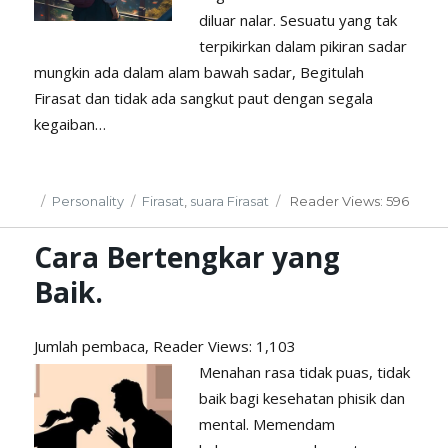
diluar nalar. Sesuatu yang tak
terpikirkan dalam pikiran sadar
mungkin ada dalam alam bawah sadar, Begitulah
Firasat dan tidak ada sangkut paut dengan segala
kegaiban…
Posted
Categories
Tags
Personality
Firasat
,
suara Firasat
Reader
Views: 596
on
Cara Bertengkar yang
Baik.
Jumlah pembaca, Reader
Views: 1,103
Menahan rasa tidak puas, tidak
baik bagi kesehatan phisik dan
mental. Memendam