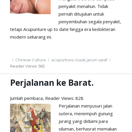
penyakit menahun. Tidak
pernah ditujukan untuk
penyembuhan segala penyakit,
tetapi Acupunture up to date hingga era kedokteran
modern sekarang ini.
Posted
Categories
Tags
Chinese Culture
acupunture
,
tusuk jarum saraf
on
Reader
Views: 562
Perjalanan ke Barat.
Jumlah pembaca, Reader
Views: 828
Perjalanan menyusuri jalan
sutera, menempuh gunung
jurang yang didiami para
siluman, berhasrat memakan