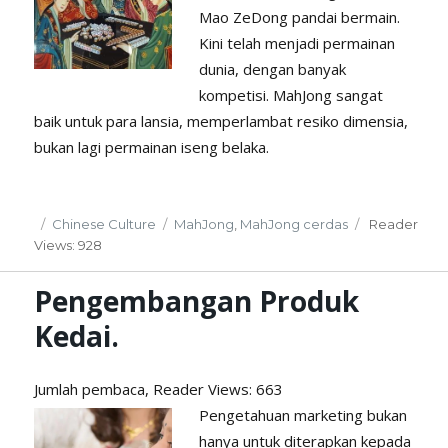
Mao ZeDong pandai bermain.
Kini telah menjadi permainan
dunia, dengan banyak
kompetisi. MahJong sangat
baik untuk para lansia, memperlambat resiko dimensia,
bukan lagi permainan iseng belaka.
Posted
Categories
Tags
Chinese Culture
MahJong
,
MahJong cerdas
Reader
on
Views: 928
Pengembangan Produk
Kedai.
Jumlah pembaca, Reader
Views: 663
Pengetahuan marketing bukan
hanya untuk diterapkan kepada