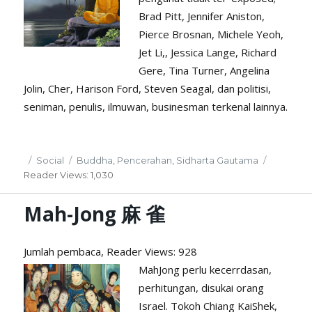
Brad Pitt, Jennifer Aniston,
Pierce Brosnan, Michele Yeoh,
Jet Li,, Jessica Lange, Richard
Gere, Tina Turner, Angelina
Jolin, Cher, Harison Ford, Steven Seagal, dan politisi,
seniman, penulis, ilmuwan, businesman terkenal lainnya.
Posted
Categories
Tags
Social
Buddha
,
Pencerahan
,
Sidharta Gautama
on
Reader
Views: 1,030
Mah-Jong 麻 雀
Jumlah pembaca, Reader
Views: 928
MahJong perlu kecerrdasan,
perhitungan, disukai orang
Israel. Tokoh Chiang KaiShek,