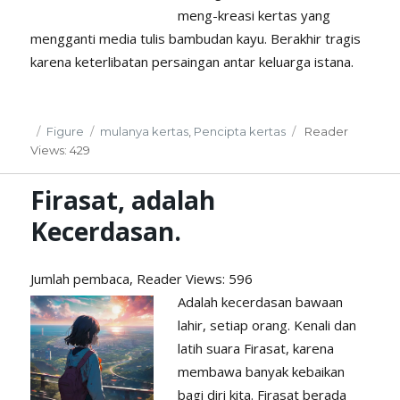
meng-kreasi kertas yang
mengganti media tulis bambudan kayu. Berakhir tragis
karena keterlibatan persaingan antar keluarga istana.
Posted
Categories
Tags
Figure
mulanya kertas
,
Pencipta kertas
Reader
on
Views: 429
Firasat, adalah
Kecerdasan.
Jumlah pembaca, Reader
Views: 596
Adalah kecerdasan bawaan
lahir, setiap orang. Kenali dan
latih suara Firasat, karena
membawa banyak kebaikan
bagi diri kita. Firasat berada