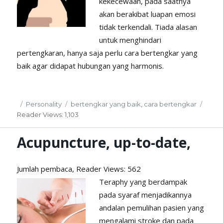
kekecewaan, pada saatnya
akan berakibat luapan emosi
tidak terkendali. Tiada alasan
untuk menghindari
pertengkaran, hanya saja perlu cara bertengkar yang
baik agar didapat hubungan yang harmonis.
Posted
Categories
Tags
Personality
bertengkar yang baik
,
cara bertengkar
on
Reader
Views: 1,103
Acupuncture, up-to-date,
Jumlah pembaca, Reader
Views: 562
Teraphy yang berdampak
pada syaraf menjadikannya
andalan pemulihan pasien yang
mengalami stroke dan pada