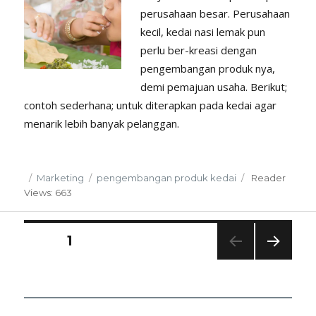
perusahaan besar. Perusahaan
kecil, kedai nasi lemak pun
perlu ber-kreasi dengan
pengembangan produk nya,
demi pemajuan usaha. Berikut;
contoh sederhana; untuk diterapkan pada kedai agar
menarik lebih banyak pelanggan.
Posted
Categories
Tags
Marketing
pengembangan produk kedai
Reader
on
Views: 663
Posts
PAGE
1
NEXT
pagination
PAG
E