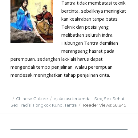
Tantra tidak membatasi teknik
bercinta, sebaliknya meningkat
kan keakraban tanpa batas.
Teknik dan posisi yang
melibatkan seluruh indra.
Hubungan Tantra demikian
merangsang hasrat pada
perempuan, sedangkan laki-laki harus dapat
mengendali tempo penjalinan, walau perempuan
mendesak meningkatkan tahap penjalinan cinta.
Posted
Categories
Tags
Chinese Culture
ejakulasi terkendali
,
Sex
,
Sex Sehat
,
on
Sex Tradisi Tiongkok Kuno
,
Tantra
Reader
Views: 58,845