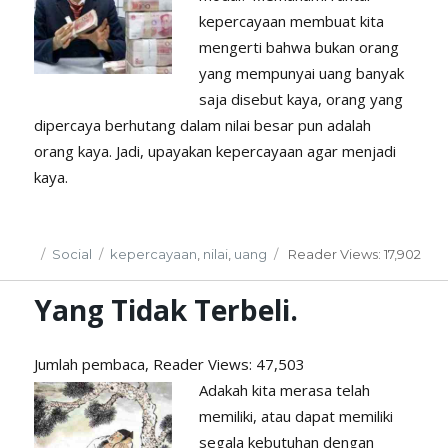
kepercayaan membuat kita
mengerti bahwa bukan orang
yang mempunyai uang banyak
saja disebut kaya, orang yang
dipercaya berhutang dalam nilai besar pun adalah
orang kaya. Jadi, upayakan kepercayaan agar menjadi
kaya.
Posted
Categories
Tags
Social
kepercayaan
,
nilai
,
uang
Reader
Views: 17,902
on
Yang Tidak Terbeli.
Jumlah pembaca, Reader
Views: 47,503
Adakah kita merasa telah
memiliki, atau dapat memiliki
segala kebutuhan dengan