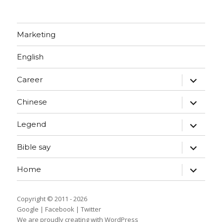
Marketing
English
expand
Career
child
menu
expand
Chinese
child
menu
expand
Legend
child
menu
expand
Bible say
child
menu
expand
Home
child
menu
Copyright © 2011 - 2026
Google
|
Facebook
|
Twitter
We are proudly creating with WordPress