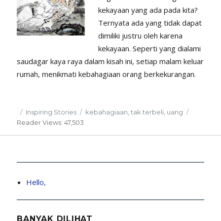
kekayaan yang ada pada kita?
Ternyata ada yang tidak dapat
dimiliki justru oleh karena
kekayaan. Seperti yang dialami
saudagar kaya raya dalam kisah ini, setiap malam keluar
rumah, menikmati kebahagiaan orang berkekurangan.
Posted
Categories
Tags
Inspiring Stories
kebahagiaan
,
tak terbeli
,
uang
on
Reader
Views: 47,503
Hello,
BANYAK DILIHAT