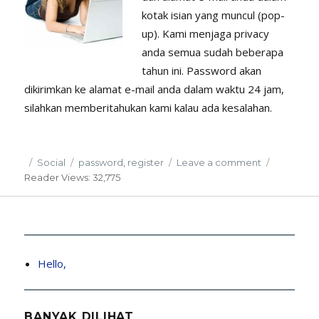
kotak isian yang muncul (pop-
up). Kami menjaga privacy
anda semua sudah beberapa
tahun ini. Password akan
dikirimkan ke alamat e-mail anda dalam waktu 24 jam,
silahkan memberitahukan kami kalau ada kesalahan.
Posted
Categories
Tags
on
Social
password
,
register
Leave a comment
on
Cara
Reader
Views: 32,775
Mendapat
Password.
Hello,
BANYAK DILIHAT