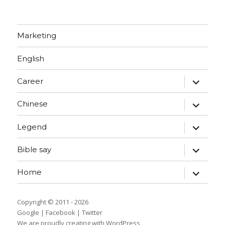
Marketing
English
expand
Career
child
menu
expand
Chinese
child
menu
expand
Legend
child
menu
expand
Bible say
child
menu
expand
Home
child
menu
Copyright © 2011 - 2026
Google
|
Facebook
|
Twitter
We are proudly creating with WordPress