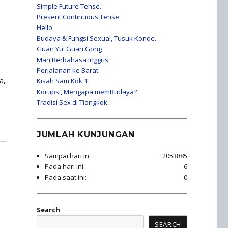
Simple Future Tense.
Present Continuous Tense.
Hello,
Budaya & Fungsi Sexual, Tusuk Konde.
Guan Yu, Guan Gong
Mari Berbahasa Inggris.
Perjalanan ke Barat.
a,
Kisah Sam Kok 1
Korupsi, Mengapa memBudaya?
Tradisi Sex di Tiongkok.
JUMLAH KUNJUNGAN
Sampai hari in:
2053885
Pada hari ini:
6
Pada saat ini:
0
Search
SEARCH