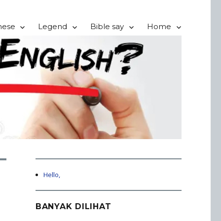
nese
Legend
Bible say
Home
Hello,
BANYAK DILIHAT