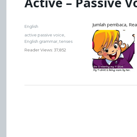
Active – Passive V
Posted
Jumlah pembaca, Re
Categories
English
on
Tags
active passive voice
,
English grammar
,
tenses
Reader
Views: 37,852