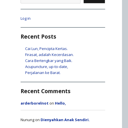
Log in
Recent Posts
Cai Lun, Pencipta Kertas.
Firasat, adalah Kecerdasan.
Cara Bertengkar yang Baik.
Acupuncture, up-to-date,
Perjalanan ke Barat.
Recent Comments
arderborelnot
on
Hello,
Nunung
on
Dienyahkan Anak Sendiri.