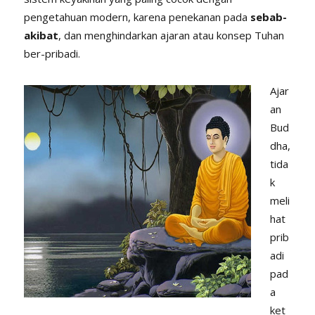
pengetahuan modern, karena penekanan pada
sebab-
akibat
, dan menghindarkan ajaran atau konsep Tuhan
ber-pribadi.
Ajar
an
Bud
dha,
tida
k
meli
hat
prib
adi
pad
a
ket