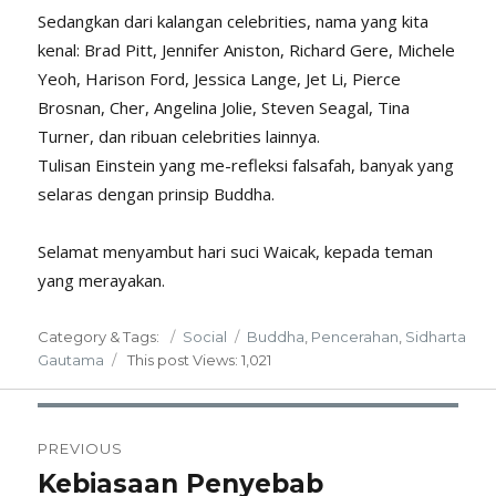
Sedangkan dari kalangan celebrities, nama yang kita
kenal: Brad Pitt, Jennifer Aniston, Richard Gere, Michele
Yeoh, Harison Ford, Jessica Lange, Jet Li, Pierce
Brosnan, Cher, Angelina Jolie, Steven Seagal, Tina
Turner, dan ribuan celebrities lainnya.
Tulisan Einstein yang me-refleksi falsafah, banyak yang
selaras dengan prinsip Buddha.
Selamat menyambut hari suci Waicak, kepada teman
yang merayakan.
Posted
Categories
Tags
Category & Tags:
Social
Buddha
,
Pencerahan
,
Sidharta
on
Gautama
This post
Views: 1,021
Post
PREVIOUS
navigation
Kebiasaan Penyebab
Previous