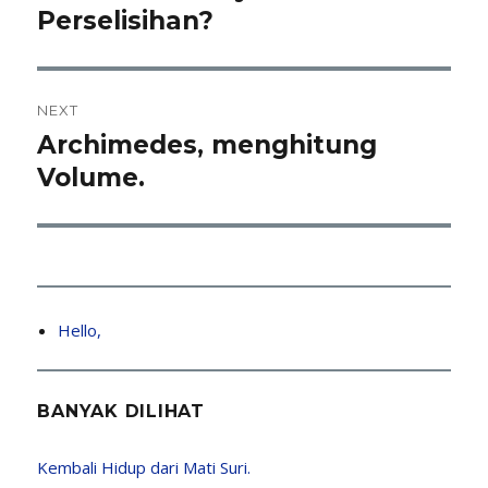
post:
Perselisihan?
NEXT
Archimedes, menghitung
Next
post:
Volume.
Hello,
BANYAK DILIHAT
Kembali Hidup dari Mati Suri.