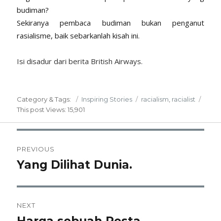
budiman?
Sekiranya pembaca budiman bukan penganut
rasialisme, baik sebarkanlah kisah ini.
Isi disadur dari berita British Airways.
Posted
Categories
Tags
Category & Tags:
Inspiring Stories
racialism
,
racialist
on
This post
Views: 15,901
Post
PREVIOUS
navigation
Yang Dilihat Dunia.
Previous
post:
NEXT
Next