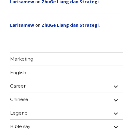
Larisamew
on
ZhuGe Liang dan Strategi.
Larisamew
on
ZhuGe Liang dan Strategi.
Marketing
English
expand
Career
child
menu
expand
Chinese
child
menu
expand
Legend
child
menu
expand
Bible say
child