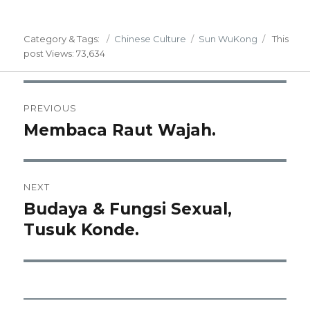
Posted
Categories
Tags
Category & Tags:
Chinese Culture
Sun WuKong
This
on
post
Views: 73,634
Post
PREVIOUS
navigation
Membaca Raut Wajah.
Previous
post:
NEXT
Budaya & Fungsi Sexual,
Next
post:
Tusuk Konde.