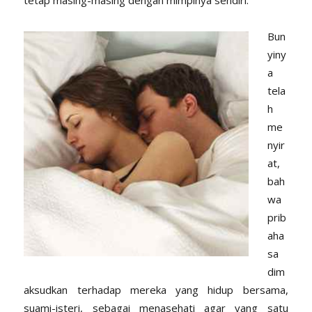
Bun
yiny
a
tela
h
me
nyir
at,
bah
wa
prib
aha
sa
dim
aksudkan terhadap mereka yang hidup bersama,
suami-isteri, sebagai menasehati agar yang satu