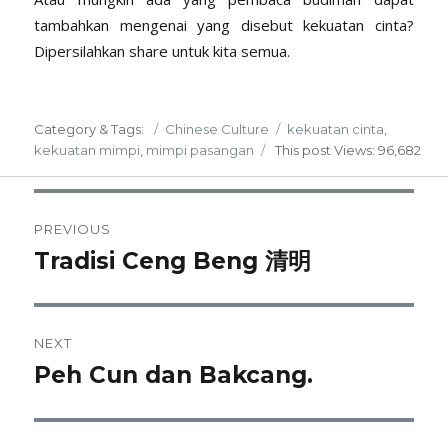
tambahkan mengenai yang disebut kekuatan cinta?
Dipersilahkan share untuk kita semua.
Posted
Categories
Tags
Category & Tags:
Chinese Culture
kekuatan cinta
,
on
kekuatan mimpi
,
mimpi pasangan
This post
Views: 96,682
Post
PREVIOUS
navigation
Tradisi Ceng Beng 清明
Previous
post:
NEXT
Peh Cun dan Bakcang.
Next
post: