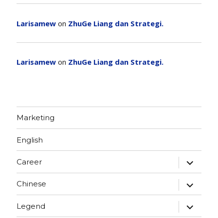
Larisamew
on
ZhuGe Liang dan Strategi.
Larisamew
on
ZhuGe Liang dan Strategi.
Marketing
English
expand
Career
child
menu
expand
Chinese
child
menu
expand
Legend
child