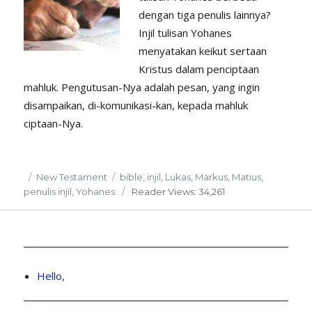
dengan tiga penulis lainnya?
Injil tulisan Yohanes
menyatakan keikut sertaan
Kristus dalam penciptaan
mahluk. Pengutusan-Nya adalah pesan, yang ingin
disampaikan, di-komunikasi-kan, kepada mahluk
ciptaan-Nya.
Posted
Categories
Tags
New Testament
bible
,
injil
,
Lukas
,
Markus
,
Matius
,
on
penulis injil
,
Yohanes.
Reader
Views: 34,261
Hello,