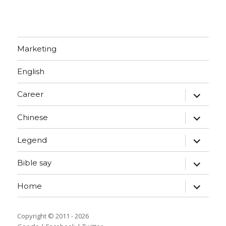
Marketing
English
expand
Career
child
menu
expand
Chinese
child
menu
expand
Legend
child
menu
expand
Bible say
child
menu
expand
Home
child
menu
Copyright © 2011 - 2026