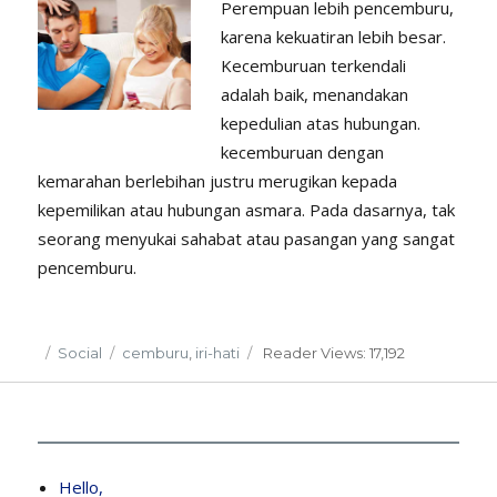
Perempuan lebih pencemburu,
karena kekuatiran lebih besar.
Kecemburuan terkendali
adalah baik, menandakan
kepedulian atas hubungan.
kecemburuan dengan
kemarahan berlebihan justru merugikan kepada
kepemilikan atau hubungan asmara. Pada dasarnya, tak
seorang menyukai sahabat atau pasangan yang sangat
pencemburu.
Posted
Categories
Tags
Social
cemburu
,
iri-hati
Reader
Views: 17,192
on
Hello,