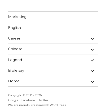
Marketing
English
expand
Career
child
menu
expand
Chinese
child
menu
expand
Legend
child
menu
expand
Bible say
child
menu
expand
Home
child
menu
Copyright © 2011 - 2026
Google
|
Facebook
|
Twitter
We are proudly creating with WordPress