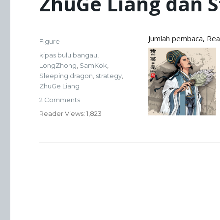
ZhuGe Liang dan S
Posted
Jumlah pembaca, Re
Categories
Figure
on
Tags
kipas bulu bangau
,
LongZhong
,
SamKok
,
Sleeping dragon
,
strategy
,
ZhuGe Liang
on
2 Comments
ZhuGe
Reader
Views: 1,823
Liang
dan
Strategi.