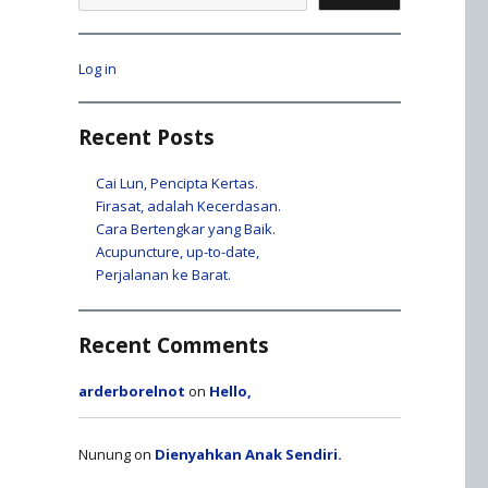
Log in
Recent Posts
Cai Lun, Pencipta Kertas.
Firasat, adalah Kecerdasan.
Cara Bertengkar yang Baik.
Acupuncture, up-to-date,
Perjalanan ke Barat.
Recent Comments
arderborelnot
on
Hello,
Nunung
on
Dienyahkan Anak Sendiri.