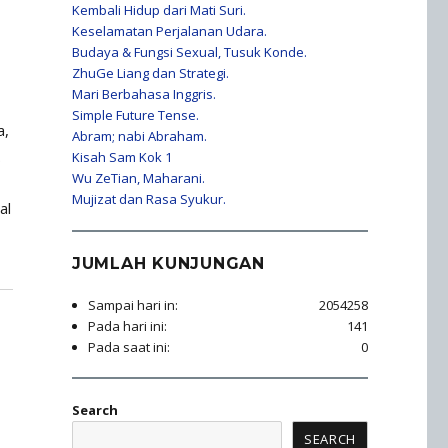
Kembali Hidup dari Mati Suri.
Keselamatan Perjalanan Udara.
Budaya & Fungsi Sexual, Tusuk Konde.
ZhuGe Liang dan Strategi.
Mari Berbahasa Inggris.
Simple Future Tense.
a,
Abram; nabi Abraham.
.
Kisah Sam Kok 1
Wu ZeTian, Maharani.
Mujizat dan Rasa Syukur.
al
JUMLAH KUNJUNGAN
Sampai hari in:
2054258
Pada hari ini:
141
Pada saat ini:
0
Search
SEARCH