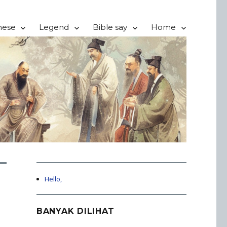
nese
Legend
Bible say
Home
Hello,
BANYAK DILIHAT