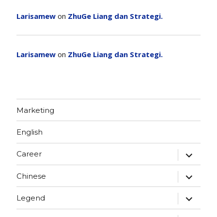
Larisamew
on
ZhuGe Liang dan Strategi.
Larisamew
on
ZhuGe Liang dan Strategi.
Marketing
English
expand
Career
child
menu
expand
Chinese
child
menu
expand
Legend
child
menu