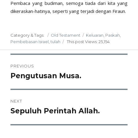
Pembaca yang budiman, semoga tiada dari kita yang
dikeraskan-hatinya, seperti yang terjadi dengan Firaun.
Posted
Categories
Tags
Category & Tags:
Old Testament
Keluaran
,
Paskah
,
on
Pembebasan Israel
,
tulah
This post
Views: 25,154
Post
PREVIOUS
navigation
Pengutusan Musa.
Previous
post:
NEXT
Sepuluh Perintah Allah.
Next
post: