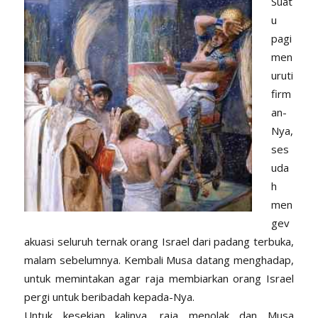
Suat
u
pagi
men
uruti
firm
an-
Nya,
ses
uda
h
men
gev
akuasi seluruh ternak orang Israel dari padang terbuka,
malam sebelumnya. Kembali Musa datang menghadap,
untuk memintakan agar raja membiarkan orang Israel
pergi untuk beribadah kepada-Nya.
Untuk kesekian kalinya, raja menolak dan Musa