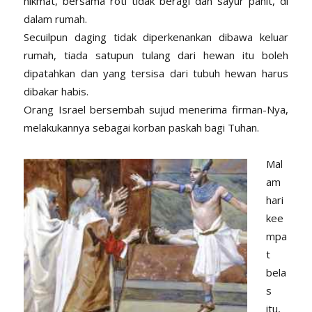
hikmat, bersama roti tidak beragi dan sayur pahit, di
dalam rumah.
Secuilpun daging tidak diperkenankan dibawa keluar
rumah, tiada satupun tulang dari hewan itu boleh
dipatahkan dan yang tersisa dari tubuh hewan harus
dibakar habis.
Orang Israel bersembah sujud menerima firman-Nya,
melakukannya sebagai korban paskah bagi Tuhan.
Mal
am
hari
kee
mpa
t
bela
s
itu,