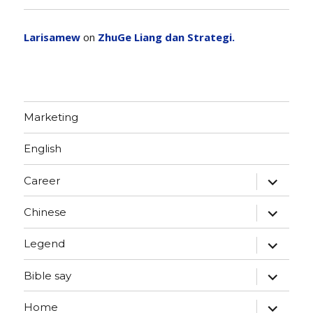
Larisamew
on
ZhuGe Liang dan Strategi.
Marketing
English
expand
Career
child
menu
expand
Chinese
child
menu
expand
Legend
child
menu
expand
Bible say
child
menu
expand
Home