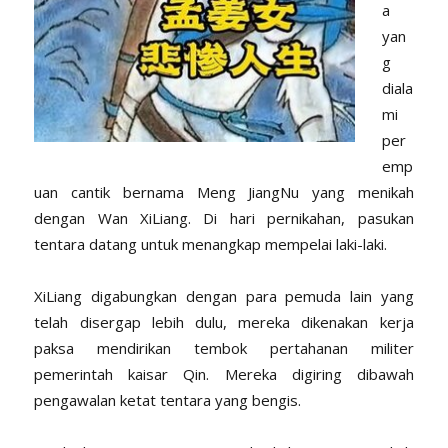
a
yan
g
diala
mi
per
emp
uan cantik bernama Meng JiangNu yang menikah
dengan Wan XiLiang. Di hari pernikahan, pasukan
tentara datang untuk menangkap mempelai laki-laki.
XiLiang digabungkan dengan para pemuda lain yang
telah disergap lebih dulu, mereka dikenakan kerja
paksa mendirikan tembok pertahanan militer
pemerintah kaisar Qin. Mereka digiring dibawah
pengawalan ketat tentara yang bengis.