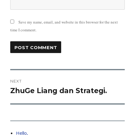
Save my name, email, and website in this browser for the next
time I comment.
Post
NEXT
navigation
ZhuGe Liang dan Strategi.
Next
post:
Hello,