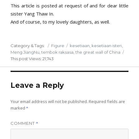
This article is posted at request of and for dear little
sister Yang Thaw In.
And of course, to my lovely daughters, as well.
Posted
Categories
Tags
Category & Tags:
Figure
kesetiaan
,
kesetiaan isteri
,
on
Meng JiangNu
,
tembok raksasa
,
the great wall of China
This post
Views: 21,743
Leave a Reply
Your email address will not be published.
Required fields are
marked
*
*
COMMENT