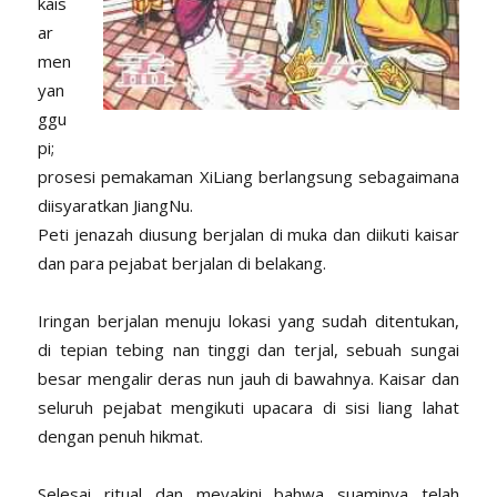
kais
ar
men
yan
ggu
pi;
prosesi pemakaman XiLiang berlangsung sebagaimana
diisyaratkan JiangNu.
Peti jenazah diusung berjalan di muka dan diikuti kaisar
dan para pejabat berjalan di belakang.
Iringan berjalan menuju lokasi yang sudah ditentukan,
di tepian tebing nan tinggi dan terjal, sebuah sungai
besar mengalir deras nun jauh di bawahnya. Kaisar dan
seluruh pejabat mengikuti upacara di sisi liang lahat
dengan penuh hikmat.
Selesai ritual dan meyakini bahwa suaminya telah